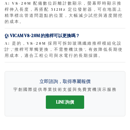
A: V8-20M 配備數位距離計數顯示，螢幕即時顯示推
桿伸入長度，再搭配 512Hz 定位發射器，可在地面上
精準標出管道問題點的位置，大幅減少試挖與過度開挖
的成本。
Q: VICAM V8-20M 的推桿可以更換嗎？
A: 是的，V8-20M 採用可拆卸玻璃纖維推桿模組化設
計，推桿可單獨更換，不需整機汰換，有效降低長期使
用成本，適合工程公司與水電行的長期採購。
立即諮詢，取得專屬報價
宇創國際提供專業技術支援與免費實機演示服務
LINE 詢價