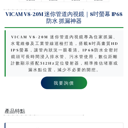
VICAM V8-20M 迷你管道內視鏡｜8吋螢幕 IP68
防水 抓漏神器
VICAM V8-20M 迷你管道內視鏡專為住家抓漏、
水電維修及工業管線巡檢打造，搭載8吋高畫質HD
IPS螢幕，讓管內狀況一眼看清。IP68防水全密封
鏡頭可長時間浸入排水管、污水管使用，數位距離
計數顯示搭配512Hz定位發射器，精準推估堵塞或
漏水點位置，減少不必要的開挖。
我要詢價
產品特點