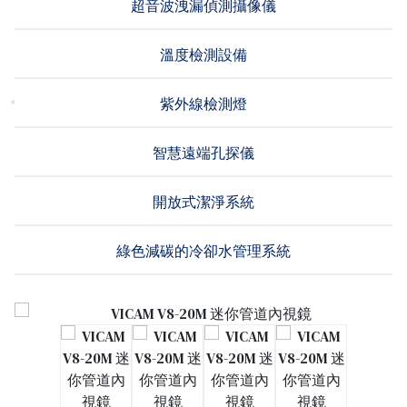
超音波洩漏偵測攝像儀
溫度檢測設備
紫外線檢測燈
智慧遠端孔探儀
開放式潔淨系統
綠色減碳的冷卻水管理系統