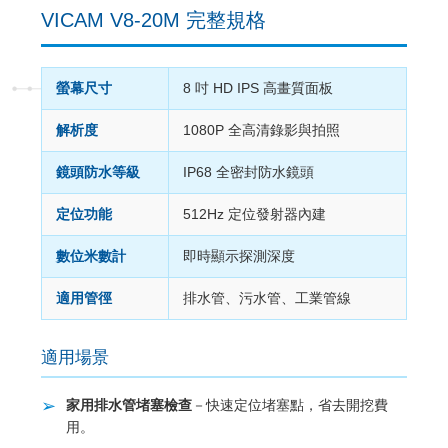
VICAM V8-20M 完整規格
螢幕尺寸
8 吋 HD IPS 高畫質面板
解析度
1080P 全高清錄影與拍照
鏡頭防水等級
IP68 全密封防水鏡頭
定位功能
512Hz 定位發射器內建
數位米數計
即時顯示探測深度
適用管徑
排水管、污水管、工業管線
適用場景
➢
家用排水管堵塞檢查
－快速定位堵塞點，省去開挖費
用。