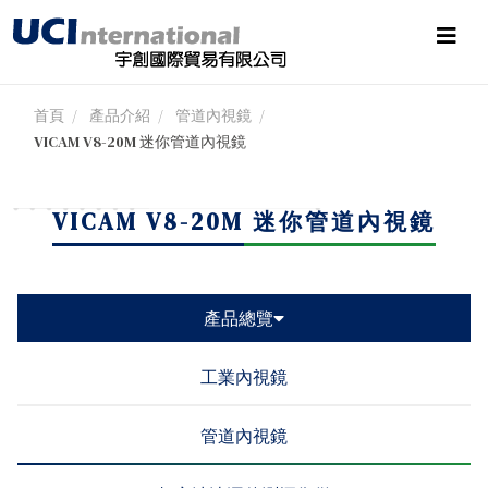
首頁
產品介紹
管道內視鏡
VICAM V8-20M 迷你管道內視鏡
VICAM V8-20M 迷你管道內視鏡
產品總覽
工業內視鏡
管道內視鏡